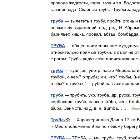
провода жидкости, пара, газа и т.п. Водост
газопровода. Сварные трубы. Трубы зав
труба
— вылететь в трубу, пройти огонь и
по смыслу выражений. под. ред. Н. Абрамов
барильет, кишка, провал, абзац, бомбард
ТРУБА
— общее наименование мундштучны
относительно прямые трубки, в отличие от
с рогом. Трубы ведут свое происхождени
труба
— сущ., ж., употр. часто Морфология:
трубой, о чём? о трубе; мн. что? трубы, (н
о чём? о трубах 1. Трубой называется д
труба
— трубить, укр. труба, др. русск. тру
сербохорв. труба, словен. trȯba, чеш. trouba 
tšuba. Заимств. из д. в. н. trumbа… …
Этим
Труба-Ю
— Характеристика Длина 17 км Б
· Местоположение 9 км по левому бере
ТРУБА
— ТРУБА, ы, мн. трубы, труб, труба