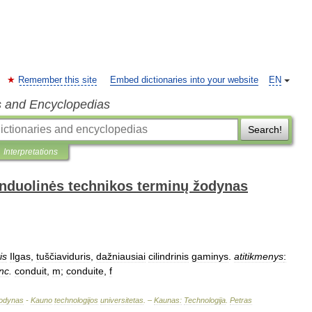
Remember this site
Embed dictionaries into your website
EN
s and Encyclopedias
Search!
Interpretations
anduolinės technikos terminų žodynas
is
Ilgas
,
tuščiaviduris
,
dažniausiai
cilindrinis
gaminys
.
atitikmenys
:
nc
.
conduit
,
m
;
conduite
,
f
odynas
-
Kauno
technologijos
universitetas
. –
Kaunas:
Technologija
.
Petras