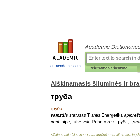
Academic Dictionarie
en-academic.com
Aiškinamasis šiluminės ir branduolinės technikos terminų žodynas
Aiškinamasis šiluminės ir br
труба
труба
vamzdis
statusas
T
sritis
Energetika
apibrėžt
angl
.
pipe
;
tube
vok
.
Rohr
,
n
rus
.
труба
,
f
pra
Aiškinamasis
šiluminės
ir
branduolinės
technikos
terminų
ž