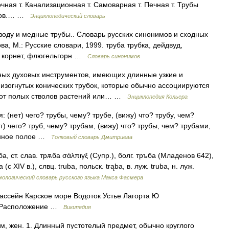
очная т. Канализационная т. Самоварная т. Печная т. Трубы
одов.… …
Энциклопедический словарь
 воду и медные трубы.. Словарь русских синонимов и сходных
а, М.: Русские словари, 1999. труба трубка, дейдвуд,
а, корнет, флюгельгорн …
Словарь синонимов
х духовых инструментов, имеющих длинные узкие и
 изогнутых конических трубок, которые обычно ассоциируются
е от полых стволов растений или… …
Энциклопедия Кольера
 (нет) чего? трубы, чему? трубе, (вижу) что? трубу, чем?
ет) чего? труб, чему? трубам, (вижу) что? трубы, чем? трубами,
линное полое …
Толковый словарь Дмитриева
ба, ст. слав. трѫба σάλπιγξ (Супр.), болг. тръба (Младенов 642),
(с ХIV в.), слвц. truba, польск. trąba, в. луж. truba, н. луж.
ологический словарь русского языка Макса Фасмера
ассейн Карское море Водоток Устье Лагорта Ю
гу Расположение …
Википедия
м, жен. 1. Длинный пустотелый предмет, обычно круглого