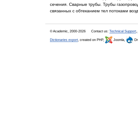
сечения. Сварные трубы. Трубы газопровод
связанных с обтеканием тел потоками воз
© Academic, 2000-2026
Contact us:
Technical Support
,
Dictionaries export
, created on PHP,
Joomla,
Dr