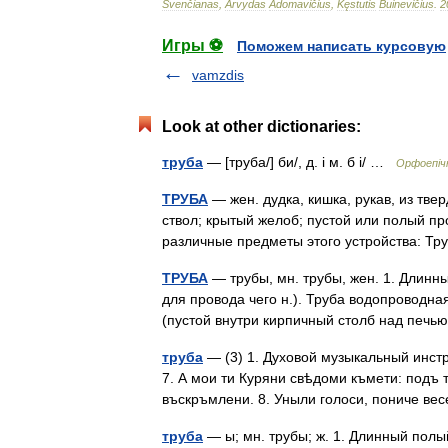
Švenčianas
,
Arvydas
Adomavičius
,
Kęstutis
Buinevičius
.
2
Игры ⚽
Поможем написать курсовую
vamzdis
Look at other dictionaries:
труба
— [труба/] би/, д. і м. б і/ …
Орфоепічн
ТРУБА
— жен. дудка, кишка, рукав, из твер
ствол; крытый желоб; пустой или полый про
различные предметы этого устройства: 
ТРУБА
— трубы, мн. трубы, жен. 1. Длинн
для провода чего н.). Труба водопроводна
(пустой внутри кирпичный столб над печ
труба
— (3) 1. Духовой музыкальный инстр
7. А мои ти Куряни свѣдоми къмети: подъ
въскръмлени. 8. Уныли голоси, пониче в
труба
— ы; мн. трубы; ж. 1. Длинный полы