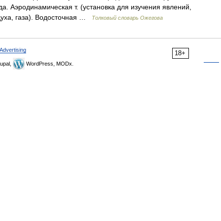
а. Аэродинамическая т. (установка для изучения явлений,
духа, газа). Водосточная …
Толковый словарь Ожегова
Advertising
18+
upal,
WordPress, MODx.